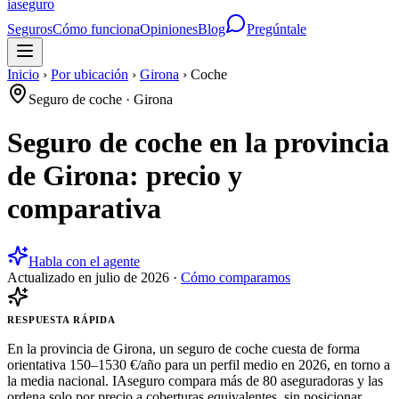
ia
seguro
Seguros
Cómo funciona
Opiniones
Blog
Pregúntale
Inicio
›
Por ubicación
›
Girona
›
Coche
Seguro de coche
·
Girona
Seguro de coche en la provincia
de Girona: precio y
comparativa
Habla con el agente
Actualizado en
julio de 2026
·
Cómo comparamos
RESPUESTA RÁPIDA
En la provincia de Girona, un seguro de coche cuesta de forma
orientativa 150–1530 €/año para un perfil medio en 2026, en torno a
la media nacional. IAseguro compara más de 80 aseguradoras y las
ordena solo por precio a coberturas equivalentes, sin posicionar