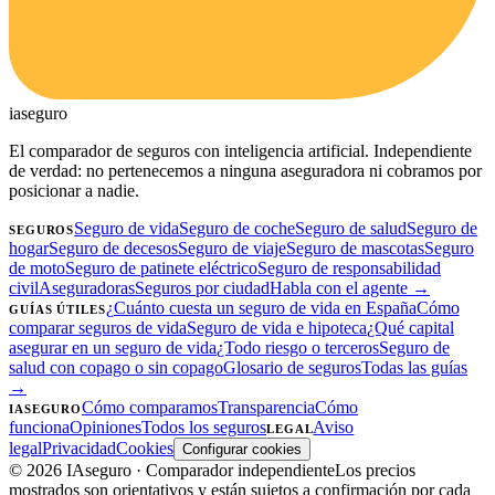
ia
seguro
El comparador de seguros con inteligencia artificial. Independiente
de verdad: no pertenecemos a ninguna aseguradora ni cobramos por
posicionar a nadie.
Seguro de vida
Seguro de coche
Seguro de salud
Seguro de
SEGUROS
hogar
Seguro de decesos
Seguro de viaje
Seguro de mascotas
Seguro
de moto
Seguro de patinete eléctrico
Seguro de responsabilidad
civil
Aseguradoras
Seguros por ciudad
Habla con el agente →
¿Cuánto cuesta un seguro de vida en España
Cómo
GUÍAS ÚTILES
comparar seguros de vida
Seguro de vida e hipoteca
¿Qué capital
asegurar en un seguro de vida
¿Todo riesgo o terceros
Seguro de
salud con copago o sin copago
Glosario de seguros
Todas las guías
→
Cómo comparamos
Transparencia
Cómo
IASEGURO
funciona
Opiniones
Todos los seguros
Aviso
LEGAL
legal
Privacidad
Cookies
Configurar cookies
©
2026
IAseguro
· Comparador independiente
Los precios
mostrados son orientativos y están sujetos a confirmación por cada