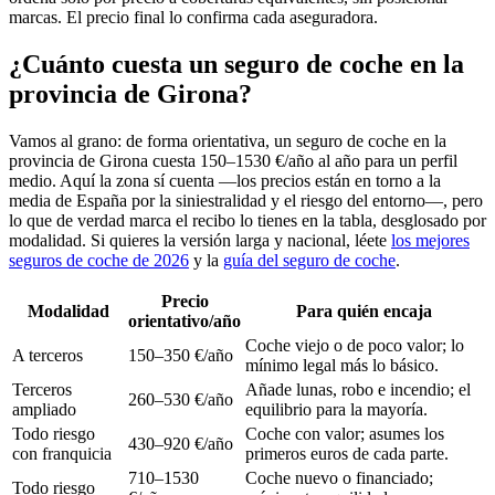
marcas. El precio final lo confirma cada aseguradora.
¿Cuánto cuesta un seguro de coche en la
provincia de Girona?
Vamos al grano: de forma orientativa, un seguro de coche en la
provincia de Girona cuesta 150–1530 €/año al año para un perfil
medio. Aquí la zona sí cuenta —los precios están en torno a la
media de España por la siniestralidad y el riesgo del entorno—, pero
lo que de verdad marca el recibo lo tienes en la tabla, desglosado por
modalidad. Si quieres la versión larga y nacional, léete
los mejores
seguros de coche de 2026
y la
guía del seguro de coche
.
Precio
Modalidad
Para quién encaja
orientativo/año
Coche viejo o de poco valor; lo
A terceros
150–350 €/año
mínimo legal más lo básico.
Terceros
Añade lunas, robo e incendio; el
260–530 €/año
ampliado
equilibrio para la mayoría.
Todo riesgo
Coche con valor; asumes los
430–920 €/año
con franquicia
primeros euros de cada parte.
710–1530
Coche nuevo o financiado;
Todo riesgo