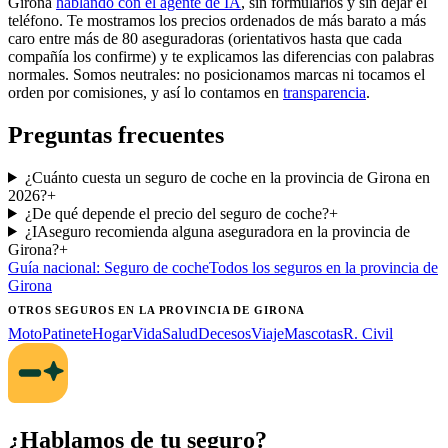
Girona
hablando con el agente de IA
, sin formularios y sin dejar el
teléfono. Te mostramos los precios ordenados de más barato a más
caro entre más de 80 aseguradoras (orientativos hasta que cada
compañía los confirme) y te explicamos las diferencias con palabras
normales. Somos neutrales: no posicionamos marcas ni tocamos el
orden por comisiones, y así lo contamos en
transparencia
.
Preguntas frecuentes
¿Cuánto cuesta un seguro de coche en la provincia de Girona en
2026?
+
¿De qué depende el precio del seguro de coche?
+
¿IAseguro recomienda alguna aseguradora en la provincia de
Girona?
+
Guía nacional:
Seguro de coche
Todos los seguros
en la provincia de
Girona
OTROS SEGUROS
EN LA PROVINCIA DE GIRONA
Moto
Patinete
Hogar
Vida
Salud
Decesos
Viaje
Mascotas
R. Civil
¿Hablamos de tu seguro?