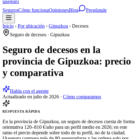
ia
seguro
Seguros
Cómo funciona
Opiniones
Blog
Pregúntale
Inicio
›
Por ubicación
›
Gipuzkoa
›
Decesos
Seguro de decesos
·
Gipuzkoa
Seguro de decesos en la
provincia de Gipuzkoa: precio
y comparativa
Habla con el agente
Actualizado en
julio de 2026
·
Cómo comparamos
RESPUESTA RÁPIDA
En la provincia de Gipuzkoa, un seguro de decesos cuesta de forma
orientativa 120–810 €/año para un perfil medio en 2026; en este
ramo el precio depende sobre todo de tu perfil, no de la ciudad.
IAseguro compara más de 80 aseguradoras y las ordena solo por