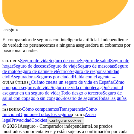
ia
seguro
El comparador de seguros con inteligencia artificial. Independiente
de verdad: no pertenecemos a ninguna aseguradora ni cobramos por
posicionar a nadie.
Seguro de vida
Seguro de coche
Seguro de salud
Seguro de
SEGUROS
hogar
Seguro de decesos
Seguro de viaje
Seguro de mascotas
Seguro
de moto
Seguro de patinete eléctrico
Seguro de responsabilidad
civil
Aseguradoras
Seguros por ciudad
Habla con el agente →
¿Cuánto cuesta un seguro de vida en España
Cómo
GUÍAS ÚTILES
comparar seguros de vida
Seguro de vida e hipoteca
¿Qué capital
asegurar en un seguro de vida
¿Todo riesgo o terceros
Seguro de
salud con copago o sin copago
Glosario de seguros
Todas las guías
→
Cómo comparamos
Transparencia
Cómo
IASEGURO
funciona
Opiniones
Todos los seguros
Aviso
LEGAL
legal
Privacidad
Cookies
Configurar cookies
©
2026
IAseguro
· Comparador independiente
Los precios
mostrados son orientativos y están sujetos a confirmación por cada