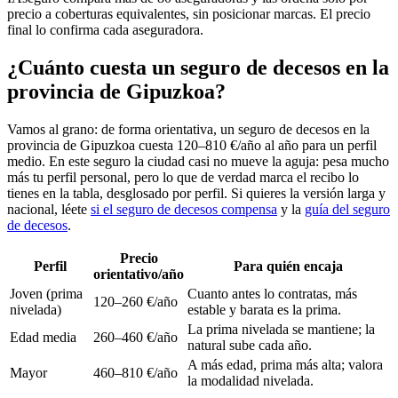
precio a coberturas equivalentes, sin posicionar marcas. El precio
final lo confirma cada aseguradora.
¿Cuánto cuesta un seguro de decesos en la
provincia de Gipuzkoa?
Vamos al grano: de forma orientativa, un seguro de decesos en la
provincia de Gipuzkoa cuesta 120–810 €/año al año para un perfil
medio. En este seguro la ciudad casi no mueve la aguja: pesa mucho
más tu perfil personal, pero lo que de verdad marca el recibo lo
tienes en la tabla, desglosado por perfil. Si quieres la versión larga y
nacional, léete
si el seguro de decesos compensa
y la
guía del seguro
de decesos
.
Precio
Perfil
Para quién encaja
orientativo/año
Joven (prima
Cuanto antes lo contratas, más
120–260 €/año
nivelada)
estable y barata es la prima.
La prima nivelada se mantiene; la
Edad media
260–460 €/año
natural sube cada año.
A más edad, prima más alta; valora
Mayor
460–810 €/año
la modalidad nivelada.