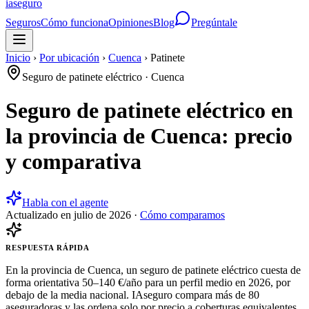
ia
seguro
Seguros
Cómo funciona
Opiniones
Blog
Pregúntale
Inicio
›
Por ubicación
›
Cuenca
›
Patinete
Seguro de patinete eléctrico
·
Cuenca
Seguro de patinete eléctrico en
la provincia de Cuenca: precio
y comparativa
Habla con el agente
Actualizado en
julio de 2026
·
Cómo comparamos
RESPUESTA RÁPIDA
En la provincia de Cuenca, un seguro de patinete eléctrico cuesta de
forma orientativa 50–140 €/año para un perfil medio en 2026, por
debajo de la media nacional. IAseguro compara más de 80
aseguradoras y las ordena solo por precio a coberturas equivalentes,