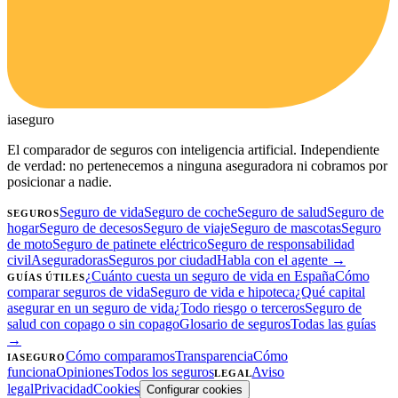
ia
seguro
El comparador de seguros con inteligencia artificial. Independiente
de verdad: no pertenecemos a ninguna aseguradora ni cobramos por
posicionar a nadie.
Seguro de vida
Seguro de coche
Seguro de salud
Seguro de
SEGUROS
hogar
Seguro de decesos
Seguro de viaje
Seguro de mascotas
Seguro
de moto
Seguro de patinete eléctrico
Seguro de responsabilidad
civil
Aseguradoras
Seguros por ciudad
Habla con el agente →
¿Cuánto cuesta un seguro de vida en España
Cómo
GUÍAS ÚTILES
comparar seguros de vida
Seguro de vida e hipoteca
¿Qué capital
asegurar en un seguro de vida
¿Todo riesgo o terceros
Seguro de
salud con copago o sin copago
Glosario de seguros
Todas las guías
→
Cómo comparamos
Transparencia
Cómo
IASEGURO
funciona
Opiniones
Todos los seguros
Aviso
LEGAL
legal
Privacidad
Cookies
Configurar cookies