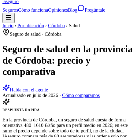
ia
seguro
Seguros
Cómo funciona
Opiniones
Blog
Pregúntale
Inicio
›
Por ubicación
›
Córdoba
›
Salud
Seguro de salud
·
Córdoba
Seguro de salud en la provincia
de Córdoba: precio y
comparativa
Habla con el agente
Actualizado en
julio de 2026
·
Cómo comparamos
RESPUESTA RÁPIDA
En la provincia de Córdoba, un seguro de salud cuesta de forma
orientativa 480–1610 €/año para un perfil medio en 2026; en este
ramo el precio depende sobre todo de tu perfil, no de la ciudad.
IAseguro compara más de 80 aseguradoras y las ordena solo por