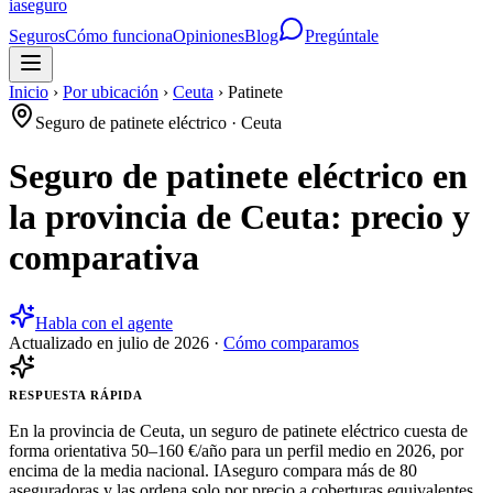
ia
seguro
Seguros
Cómo funciona
Opiniones
Blog
Pregúntale
Inicio
›
Por ubicación
›
Ceuta
›
Patinete
Seguro de patinete eléctrico
·
Ceuta
Seguro de patinete eléctrico en
la provincia de Ceuta: precio y
comparativa
Habla con el agente
Actualizado en
julio de 2026
·
Cómo comparamos
RESPUESTA RÁPIDA
En la provincia de Ceuta, un seguro de patinete eléctrico cuesta de
forma orientativa 50–160 €/año para un perfil medio en 2026, por
encima de la media nacional. IAseguro compara más de 80
aseguradoras y las ordena solo por precio a coberturas equivalentes,