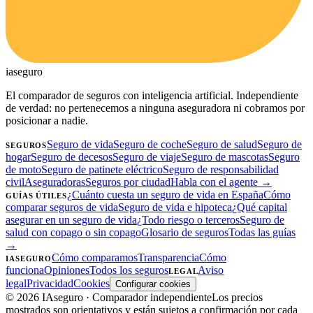
ia
seguro
El comparador de seguros con inteligencia artificial. Independiente
de verdad: no pertenecemos a ninguna aseguradora ni cobramos por
posicionar a nadie.
Seguro de vida
Seguro de coche
Seguro de salud
Seguro de
SEGUROS
hogar
Seguro de decesos
Seguro de viaje
Seguro de mascotas
Seguro
de moto
Seguro de patinete eléctrico
Seguro de responsabilidad
civil
Aseguradoras
Seguros por ciudad
Habla con el agente →
¿Cuánto cuesta un seguro de vida en España
Cómo
GUÍAS ÚTILES
comparar seguros de vida
Seguro de vida e hipoteca
¿Qué capital
asegurar en un seguro de vida
¿Todo riesgo o terceros
Seguro de
salud con copago o sin copago
Glosario de seguros
Todas las guías
→
Cómo comparamos
Transparencia
Cómo
IASEGURO
funciona
Opiniones
Todos los seguros
Aviso
LEGAL
legal
Privacidad
Cookies
Configurar cookies
©
2026
IAseguro
· Comparador independiente
Los precios
mostrados son orientativos y están sujetos a confirmación por cada