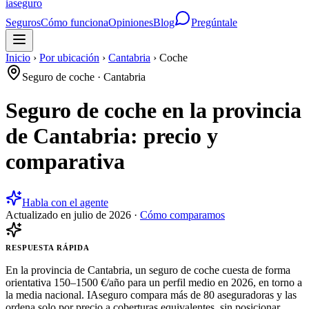
ia
seguro
Seguros
Cómo funciona
Opiniones
Blog
Pregúntale
Inicio
›
Por ubicación
›
Cantabria
›
Coche
Seguro de coche
·
Cantabria
Seguro de coche en la provincia
de Cantabria: precio y
comparativa
Habla con el agente
Actualizado en
julio de 2026
·
Cómo comparamos
RESPUESTA RÁPIDA
En la provincia de Cantabria, un seguro de coche cuesta de forma
orientativa 150–1500 €/año para un perfil medio en 2026, en torno a
la media nacional. IAseguro compara más de 80 aseguradoras y las
ordena solo por precio a coberturas equivalentes, sin posicionar