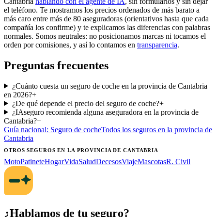
Cantabria
hablando con el agente de IA
, sin formularios y sin dejar
el teléfono. Te mostramos los precios ordenados de más barato a
más caro entre más de 80 aseguradoras (orientativos hasta que cada
compañía los confirme) y te explicamos las diferencias con palabras
normales. Somos neutrales: no posicionamos marcas ni tocamos el
orden por comisiones, y así lo contamos en
transparencia
.
Preguntas frecuentes
¿Cuánto cuesta un seguro de coche en la provincia de Cantabria
en 2026?
+
¿De qué depende el precio del seguro de coche?
+
¿IAseguro recomienda alguna aseguradora en la provincia de
Cantabria?
+
Guía nacional:
Seguro de coche
Todos los seguros
en la provincia de
Cantabria
OTROS SEGUROS
EN LA PROVINCIA DE CANTABRIA
Moto
Patinete
Hogar
Vida
Salud
Decesos
Viaje
Mascotas
R. Civil
¿Hablamos de tu seguro?