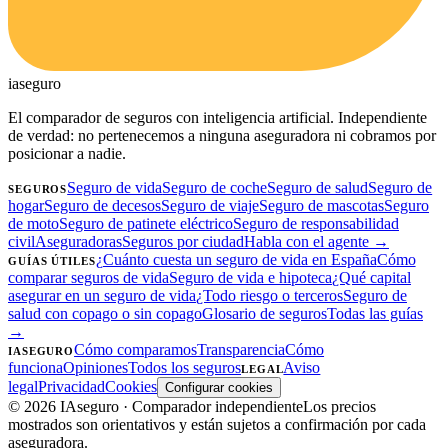
ia
seguro
El comparador de seguros con inteligencia artificial. Independiente
de verdad: no pertenecemos a ninguna aseguradora ni cobramos por
posicionar a nadie.
Seguro de vida
Seguro de coche
Seguro de salud
Seguro de
SEGUROS
hogar
Seguro de decesos
Seguro de viaje
Seguro de mascotas
Seguro
de moto
Seguro de patinete eléctrico
Seguro de responsabilidad
civil
Aseguradoras
Seguros por ciudad
Habla con el agente →
¿Cuánto cuesta un seguro de vida en España
Cómo
GUÍAS ÚTILES
comparar seguros de vida
Seguro de vida e hipoteca
¿Qué capital
asegurar en un seguro de vida
¿Todo riesgo o terceros
Seguro de
salud con copago o sin copago
Glosario de seguros
Todas las guías
→
Cómo comparamos
Transparencia
Cómo
IASEGURO
funciona
Opiniones
Todos los seguros
Aviso
LEGAL
legal
Privacidad
Cookies
Configurar cookies
©
2026
IAseguro
· Comparador independiente
Los precios
mostrados son orientativos y están sujetos a confirmación por cada
aseguradora.