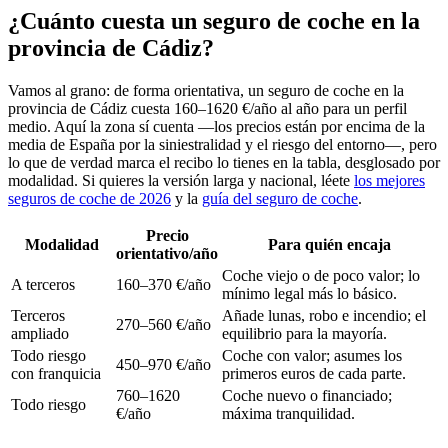
¿Cuánto cuesta un seguro de coche en la
provincia de Cádiz?
Vamos al grano: de forma orientativa, un seguro de coche en la
provincia de Cádiz cuesta 160–1620 €/año al año para un perfil
medio. Aquí la zona sí cuenta —los precios están por encima de la
media de España por la siniestralidad y el riesgo del entorno—, pero
lo que de verdad marca el recibo lo tienes en la tabla, desglosado por
modalidad. Si quieres la versión larga y nacional, léete
los mejores
seguros de coche de 2026
y la
guía del seguro de coche
.
Precio
Modalidad
Para quién encaja
orientativo/año
Coche viejo o de poco valor; lo
A terceros
160–370 €/año
mínimo legal más lo básico.
Terceros
Añade lunas, robo e incendio; el
270–560 €/año
ampliado
equilibrio para la mayoría.
Todo riesgo
Coche con valor; asumes los
450–970 €/año
con franquicia
primeros euros de cada parte.
760–1620
Coche nuevo o financiado;
Todo riesgo
€/año
máxima tranquilidad.