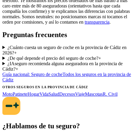
teléfono. Te mostramos los precios ordenados de más barato a más
caro entre más de 80 aseguradoras (orientativos hasta que cada
compañía los confirme) y te explicamos las diferencias con palabras
normales. Somos neutrales: no posicionamos marcas ni tocamos el
orden por comisiones, y así lo contamos en
transparencia
.
Preguntas frecuentes
¿Cuánto cuesta un seguro de coche en la provincia de Cádiz en
2026?
+
¿De qué depende el precio del seguro de coche?
+
¿IAseguro recomienda alguna aseguradora en la provincia de
Cádiz?
+
Guía nacional:
Seguro de coche
Todos los seguros
en la provincia de
Cádiz
OTROS SEGUROS
EN LA PROVINCIA DE CÁDIZ
Moto
Patinete
Hogar
Vida
Salud
Decesos
Viaje
Mascotas
R. Civil
¿Hablamos de tu seguro?