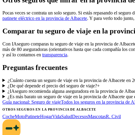
Otros seguros que mirar en la provincia d
Pocas veces se contrata un solo seguro. Si estás repasando el seguro d
patinete eléctrico en la provincia de Albacete
. Y para verlo todo junto,
Comparar tu seguro de viaje en la provinc
Con IAseguro comparas tu seguro de viaje en la provincia de Albace
más de 80 aseguradoras (orientativos hasta que cada compañía los con
y así lo contamos en
transparencia
.
Preguntas frecuentes
¿Cuánto cuesta un seguro de viaje en la provincia de Albacete en 
¿De qué depende el precio del seguro de viaje?
+
¿IAseguro recomienda alguna aseguradora en la provincia de Alba
¿Es más barato un seguro de viaje en la provincia de Albacete que 
Guía nacional:
Seguro de viaje
Todos los seguros
en la provincia de A
OTROS SEGUROS
EN LA PROVINCIA DE ALBACETE
Coche
Moto
Patinete
Hogar
Vida
Salud
Decesos
Mascotas
R. Civil