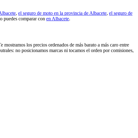
 Albacete
,
el seguro de moto en la provincia de Albacete
,
el seguro de
 o puedes comparar con
en Albacete
.
o. Te mostramos los precios ordenados de más barato a más caro entre
eutrales: no posicionamos marcas ni tocamos el orden por comisiones,