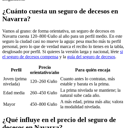
¿Cuánto cuesta un seguro de decesos en
Navarra?
Vamos al grano: de forma orientativa, un seguro de decesos en
Navarra cuesta 120–800 €/año al año para un perfil medio. En este
seguro la ciudad casi no mueve la aguja: pesa mucho más tu perfil
personal, pero lo que de verdad marca el recibo lo tienes en la tabla,
desglosado por perfil. Si quieres la versión larga y nacional, léete
si
el seguro de decesos compensa
y la
guía del seguro de decesos
.
Precio
Perfil
Para quién encaja
orientativo/año
Joven (prima
Cuanto antes lo contratas, más
120–260 €/año
nivelada)
estable y barata es la prima.
La prima nivelada se mantiene; la
Edad media
260–450 €/año
natural sube cada año.
A más edad, prima más alta; valora
Mayor
450–800 €/año
la modalidad nivelada.
¿Qué influye en el precio del seguro de
decesos en Navarra?