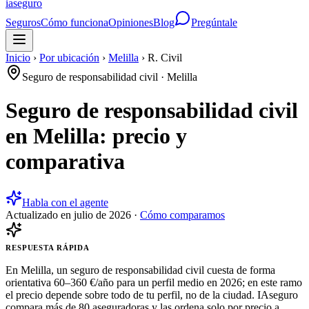
ia
seguro
Seguros
Cómo funciona
Opiniones
Blog
Pregúntale
Inicio
›
Por ubicación
›
Melilla
›
R. Civil
Seguro de responsabilidad civil
·
Melilla
Seguro de responsabilidad civil
en Melilla: precio y
comparativa
Habla con el agente
Actualizado en
julio de 2026
·
Cómo comparamos
RESPUESTA RÁPIDA
En Melilla, un seguro de responsabilidad civil cuesta de forma
orientativa 60–360 €/año para un perfil medio en 2026; en este ramo
el precio depende sobre todo de tu perfil, no de la ciudad. IAseguro
compara más de 80 aseguradoras y las ordena solo por precio a