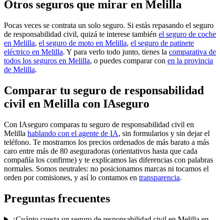
Otros seguros que mirar en Melilla
Pocas veces se contrata un solo seguro. Si estás repasando el seguro
de responsabilidad civil, quizá te interese también
el seguro de coche
en Melilla
,
el seguro de moto en Melilla
,
el seguro de patinete
eléctrico en Melilla
. Y para verlo todo junto, tienes la
comparativa de
todos los seguros en Melilla
, o puedes comparar con
en la provincia
de Melilla
.
Comparar tu seguro de responsabilidad
civil en Melilla con IAseguro
Con IAseguro comparas tu seguro de responsabilidad civil en
Melilla
hablando con el agente de IA
, sin formularios y sin dejar el
teléfono. Te mostramos los precios ordenados de más barato a más
caro entre más de 80 aseguradoras (orientativos hasta que cada
compañía los confirme) y te explicamos las diferencias con palabras
normales. Somos neutrales: no posicionamos marcas ni tocamos el
orden por comisiones, y así lo contamos en
transparencia
.
Preguntas frecuentes
¿Cuánto cuesta un seguro de responsabilidad civil en Melilla en