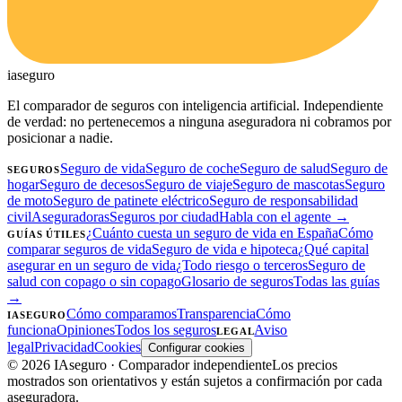
ia
seguro
El comparador de seguros con inteligencia artificial. Independiente
de verdad: no pertenecemos a ninguna aseguradora ni cobramos por
posicionar a nadie.
Seguro de vida
Seguro de coche
Seguro de salud
Seguro de
SEGUROS
hogar
Seguro de decesos
Seguro de viaje
Seguro de mascotas
Seguro
de moto
Seguro de patinete eléctrico
Seguro de responsabilidad
civil
Aseguradoras
Seguros por ciudad
Habla con el agente →
¿Cuánto cuesta un seguro de vida en España
Cómo
GUÍAS ÚTILES
comparar seguros de vida
Seguro de vida e hipoteca
¿Qué capital
asegurar en un seguro de vida
¿Todo riesgo o terceros
Seguro de
salud con copago o sin copago
Glosario de seguros
Todas las guías
→
Cómo comparamos
Transparencia
Cómo
IASEGURO
funciona
Opiniones
Todos los seguros
Aviso
LEGAL
legal
Privacidad
Cookies
Configurar cookies
©
2026
IAseguro
· Comparador independiente
Los precios
mostrados son orientativos y están sujetos a confirmación por cada
aseguradora.