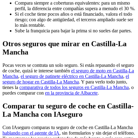
Compara siempre a coberturas equivalentes: para un mismo
perfil, la diferencia entre compañías supera a menudo el 30 %.
Si el coche tiene pocos años o está financiado, valora el todo
riesgo; con algo de antigüedad, el terceros ampliado suele ser
lo más rentable.
Sube la franquicia para bajar la prima si no sueles dar partes.
Otros seguros que mirar en Castilla-La
Mancha
Pocas veces se contrata un solo seguro. Si estás repasando el seguro
de coche, quizá te interese también
el seguro de moto en Castilla-La
Mancha
,
el seguro de patinete eléctrico en Castilla-La Mancha
,
el
seguro de hogar en Castilla-La Mancha
. Y para verlo todo junto,
tienes la
comparativa de todos los seguros en Castilla-La Mancha
, o
puedes comparar con
en la provincia de Albacete
.
Comparar tu seguro de coche en Castilla-
La Mancha con IAseguro
Con IAseguro comparas tu seguro de coche en Castilla-La Mancha
hablando con el agente de IA
, sin formularios y sin dejar el teléfono.