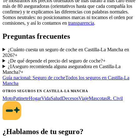
Te mostramos los precios ordenados de más barato a más caro entre
más de 80 aseguradoras (orientativos hasta que cada compañía los
confirme) y te explicamos las diferencias con palabras normales.
Somos neutrales: no posicionamos marcas ni tocamos el orden por
comisiones, y así lo contamos en
transparencia
.
Preguntas frecuentes
¿Cuánto cuesta un seguro de coche en Castilla-La Mancha en
2026?
+
¿De qué depende el precio del seguro de coche?
+
¿IAseguro recomienda alguna aseguradora en Castilla-La
Mancha?
+
Guía nacional:
Seguro de coche
Todos los seguros
en Castilla-La
Mancha
OTROS SEGUROS
EN CASTILLA-LA MANCHA
Moto
Patinete
Hogar
Vida
Salud
Decesos
Viaje
Mascotas
R. Civil
¿Hablamos de tu seguro?