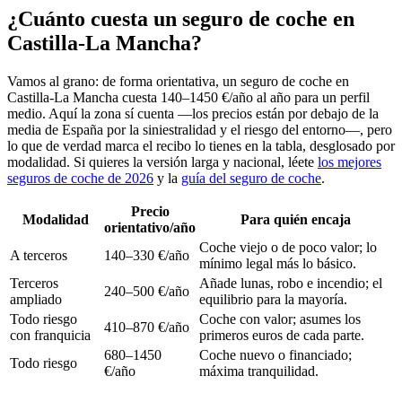
¿Cuánto cuesta un seguro de coche en
Castilla-La Mancha?
Vamos al grano: de forma orientativa, un seguro de coche en
Castilla-La Mancha cuesta 140–1450 €/año al año para un perfil
medio. Aquí la zona sí cuenta —los precios están por debajo de la
media de España por la siniestralidad y el riesgo del entorno—, pero
lo que de verdad marca el recibo lo tienes en la tabla, desglosado por
modalidad. Si quieres la versión larga y nacional, léete
los mejores
seguros de coche de 2026
y la
guía del seguro de coche
.
Precio
Modalidad
Para quién encaja
orientativo/año
Coche viejo o de poco valor; lo
A terceros
140–330 €/año
mínimo legal más lo básico.
Terceros
Añade lunas, robo e incendio; el
240–500 €/año
ampliado
equilibrio para la mayoría.
Todo riesgo
Coche con valor; asumes los
410–870 €/año
con franquicia
primeros euros de cada parte.
680–1450
Coche nuevo o financiado;
Todo riesgo
€/año
máxima tranquilidad.