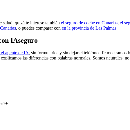
e salud, quizá te interese también
el seguro de coche en Canarias
,
el se
 Canarias
, o puedes comparar con
en la provincia de Las Palmas
.
con IAseguro
el agente de IA
, sin formularios y sin dejar el teléfono. Te mostramos
e explicamos las diferencias con palabras normales. Somos neutrales: no
es?
+