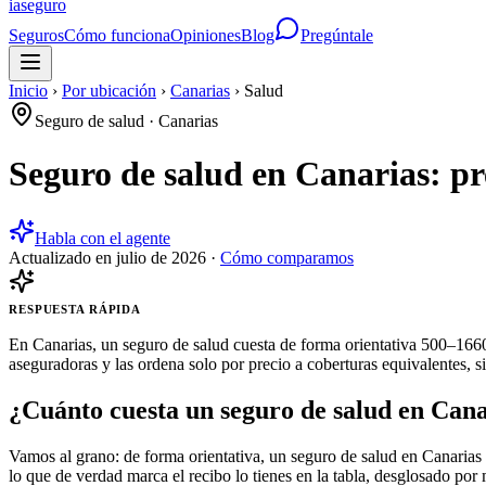
ia
seguro
Seguros
Cómo funciona
Opiniones
Blog
Pregúntale
Inicio
›
Por ubicación
›
Canarias
›
Salud
Seguro de salud
·
Canarias
Seguro de salud en Canarias: p
Habla con el agente
Actualizado en
julio de 2026
·
Cómo comparamos
RESPUESTA RÁPIDA
En Canarias, un seguro de salud cuesta de forma orientativa 500–1660
aseguradoras y las ordena solo por precio a coberturas equivalentes, s
¿Cuánto cuesta un seguro de salud en Can
Vamos al grano: de forma orientativa, un seguro de salud en Canarias 
lo que de verdad marca el recibo lo tienes en la tabla, desglosado por 