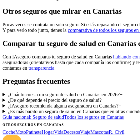
Otros seguros que mirar en Canarias
Pocas veces se contrata un solo seguro. Si estás repasando el seguro d
Y para verlo todo junto, tienes la
comparativa de todos los seguros en
Comparar tu seguro de salud en Canarias 
Con IAseguro comparas tu seguro de salud en Canarias
hablando con 
aseguradoras (orientativos hasta que cada compañía los confirme) y t
contamos en
transparencia
.
Preguntas frecuentes
¿Cuánto cuesta un seguro de salud en Canarias en 2026?
+
¿De qué depende el precio del seguro de salud?
+
¿IAseguro recomienda alguna aseguradora en Canarias?
+
¿Es más barato un seguro de salud en Canarias que en otras ciudad
Guía nacional:
Seguro de salud
Todos los seguros
en Canarias
OTROS SEGUROS
EN CANARIAS
Coche
Moto
Patinete
Hogar
Vida
Decesos
Viaje
Mascotas
R. Civil