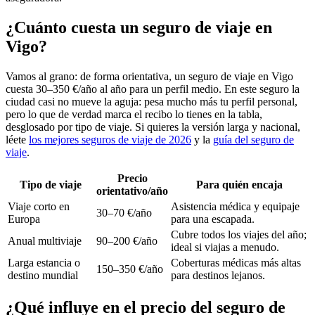
¿Cuánto cuesta un seguro de viaje en
Vigo?
Vamos al grano: de forma orientativa, un seguro de viaje en Vigo
cuesta 30–350 €/año al año para un perfil medio. En este seguro la
ciudad casi no mueve la aguja: pesa mucho más tu perfil personal,
pero lo que de verdad marca el recibo lo tienes en la tabla,
desglosado por tipo de viaje. Si quieres la versión larga y nacional,
léete
los mejores seguros de viaje de 2026
y la
guía del seguro de
viaje
.
Precio
Tipo de viaje
Para quién encaja
orientativo/año
Viaje corto en
Asistencia médica y equipaje
30–70 €/año
Europa
para una escapada.
Cubre todos los viajes del año;
Anual multiviaje
90–200 €/año
ideal si viajas a menudo.
Larga estancia o
Coberturas médicas más altas
150–350 €/año
destino mundial
para destinos lejanos.
¿Qué influye en el precio del seguro de