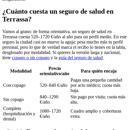
¿Cuánto cuesta un seguro de salud en
Terrassa?
Vamos al grano: de forma orientativa, un seguro de salud en
Terrassa cuesta 520–1720 €/año al año para un perfil medio. En este
seguro la ciudad casi no mueve la aguja: pesa mucho más tu perfil
personal, pero lo que de verdad marca el recibo lo tienes en la tabla,
desglosado por modalidad. Si quieres la versión larga y nacional,
léete
copago o sin copago
y la
guía del seguro de salud
.
Precio
Modalidad
Para quién encaja
orientativo/año
Pagas una pequeña cantidad
Con copago
520–840 €/año
por acto médico; cuota más
baja.
840–1290
Sin pago por visita; cuota más
Sin copago
€/año
alta.
Completo
1080–1720
Cuadro amplio y coberturas
(hospitalización y
€/año
extra.
dental)