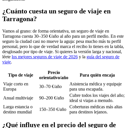
¿Cuánto cuesta un seguro de viaje en
Tarragona?
Vamos al grano: de forma orientativa, un seguro de viaje en
Tarragona cuesta 30–350 €/año al año para un perfil medio. En este
seguro la ciudad casi no mueve la aguja: pesa mucho más tu perfil
personal, pero lo que de verdad marca el recibo lo tienes en la tabla,
desglosado por tipo de viaje. Si quieres la versión larga y nacional,
léete
los mejores seguros de viaje de 2026
y la
guía del seguro de
viaje
.
Precio
Tipo de viaje
Para quién encaja
orientativo/año
Viaje corto en
Asistencia médica y equipaje
30–70 €/año
Europa
para una escapada.
Cubre todos los viajes del año;
Anual multiviaje
90–200 €/año
ideal si viajas a menudo.
Larga estancia o
Coberturas médicas más altas
150–350 €/año
destino mundial
para destinos lejanos.
¿Qué influye en el precio del seguro de