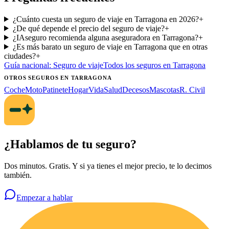
¿Cuánto cuesta un seguro de viaje en Tarragona en 2026?
+
¿De qué depende el precio del seguro de viaje?
+
¿IAseguro recomienda alguna aseguradora en Tarragona?
+
¿Es más barato un seguro de viaje en Tarragona que en otras
ciudades?
+
Guía nacional:
Seguro de viaje
Todos los seguros
en Tarragona
OTROS SEGUROS
EN TARRAGONA
Coche
Moto
Patinete
Hogar
Vida
Salud
Decesos
Mascotas
R. Civil
¿Hablamos de tu seguro?
Dos minutos. Gratis. Y si ya tienes el mejor precio, te lo decimos
también.
Empezar a hablar