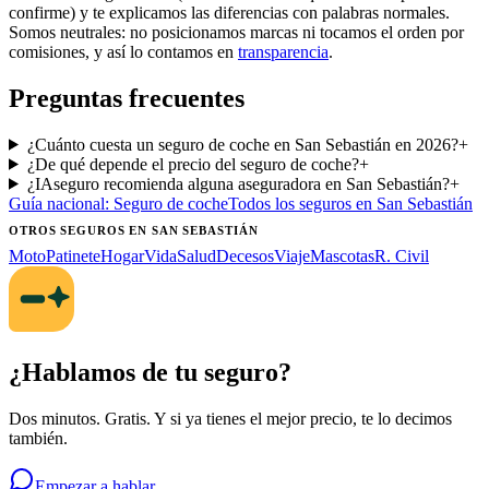
confirme) y te explicamos las diferencias con palabras normales.
Somos neutrales: no posicionamos marcas ni tocamos el orden por
comisiones, y así lo contamos en
transparencia
.
Preguntas frecuentes
¿Cuánto cuesta un seguro de coche en San Sebastián en 2026?
+
¿De qué depende el precio del seguro de coche?
+
¿IAseguro recomienda alguna aseguradora en San Sebastián?
+
Guía nacional:
Seguro de coche
Todos los seguros
en San Sebastián
OTROS SEGUROS
EN SAN SEBASTIÁN
Moto
Patinete
Hogar
Vida
Salud
Decesos
Viaje
Mascotas
R. Civil
¿Hablamos de tu seguro?
Dos minutos. Gratis. Y si ya tienes el mejor precio, te lo decimos
también.
Empezar a hablar