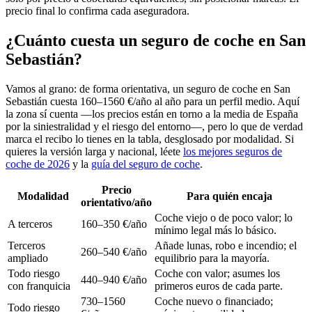
precio final lo confirma cada aseguradora.
¿Cuánto cuesta un seguro de coche en San
Sebastián?
Vamos al grano: de forma orientativa, un seguro de coche en San
Sebastián cuesta 160–1560 €/año al año para un perfil medio. Aquí
la zona sí cuenta —los precios están en torno a la media de España
por la siniestralidad y el riesgo del entorno—, pero lo que de verdad
marca el recibo lo tienes en la tabla, desglosado por modalidad. Si
quieres la versión larga y nacional, léete
los mejores seguros de
coche de 2026
y la
guía del seguro de coche
.
Precio
Modalidad
Para quién encaja
orientativo/año
Coche viejo o de poco valor; lo
A terceros
160–350 €/año
mínimo legal más lo básico.
Terceros
Añade lunas, robo e incendio; el
260–540 €/año
ampliado
equilibrio para la mayoría.
Todo riesgo
Coche con valor; asumes los
440–940 €/año
con franquicia
primeros euros de cada parte.
730–1560
Coche nuevo o financiado;
Todo riesgo