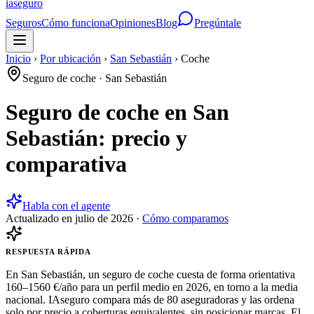
ia
seguro
Seguros
Cómo funciona
Opiniones
Blog
Pregúntale
Inicio
›
Por ubicación
›
San Sebastián
›
Coche
Seguro de coche
·
San Sebastián
Seguro de coche en San
Sebastián: precio y
comparativa
Habla con el agente
Actualizado en
julio de 2026
·
Cómo comparamos
RESPUESTA RÁPIDA
En San Sebastián, un seguro de coche cuesta de forma orientativa
160–1560 €/año para un perfil medio en 2026, en torno a la media
nacional. IAseguro compara más de 80 aseguradoras y las ordena
solo por precio a coberturas equivalentes, sin posicionar marcas. El