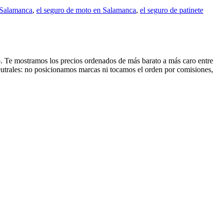
 Salamanca
,
el seguro de moto en Salamanca
,
el seguro de patinete
ono. Te mostramos los precios ordenados de más barato a más caro entre
eutrales: no posicionamos marcas ni tocamos el orden por comisiones,