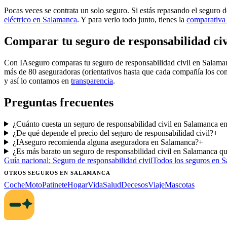
Pocas veces se contrata un solo seguro. Si estás repasando el seguro d
eléctrico en Salamanca
. Y para verlo todo junto, tienes la
comparativa 
Comparar tu seguro de responsabilidad ci
Con IAseguro comparas tu seguro de responsabilidad civil en Salam
más de 80 aseguradoras (orientativos hasta que cada compañía los con
y así lo contamos en
transparencia
.
Preguntas frecuentes
¿Cuánto cuesta un seguro de responsabilidad civil en Salamanca e
¿De qué depende el precio del seguro de responsabilidad civil?
+
¿IAseguro recomienda alguna aseguradora en Salamanca?
+
¿Es más barato un seguro de responsabilidad civil en Salamanca qu
Guía nacional:
Seguro de responsabilidad civil
Todos los seguros
en S
OTROS SEGUROS
EN SALAMANCA
Coche
Moto
Patinete
Hogar
Vida
Salud
Decesos
Viaje
Mascotas