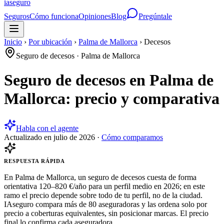
ia
seguro
Seguros
Cómo funciona
Opiniones
Blog
Pregúntale
Inicio
›
Por ubicación
›
Palma de Mallorca
›
Decesos
Seguro de decesos
·
Palma de Mallorca
Seguro de decesos en Palma de
Mallorca: precio y comparativa
Habla con el agente
Actualizado en
julio de 2026
·
Cómo comparamos
RESPUESTA RÁPIDA
En Palma de Mallorca, un seguro de decesos cuesta de forma
orientativa 120–820 €/año para un perfil medio en 2026; en este
ramo el precio depende sobre todo de tu perfil, no de la ciudad.
IAseguro compara más de 80 aseguradoras y las ordena solo por
precio a coberturas equivalentes, sin posicionar marcas. El precio
final lo confirma cada aseguradora.