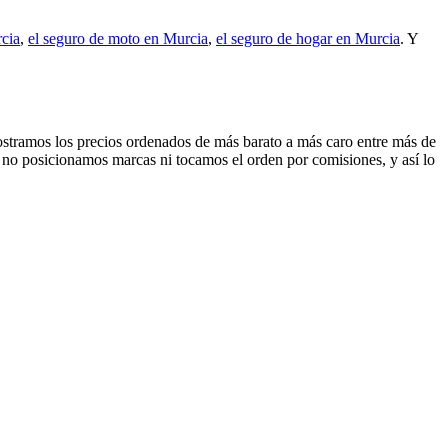
rcia
,
el seguro de moto en Murcia
,
el seguro de hogar en Murcia
. Y
 mostramos los precios ordenados de más barato a más caro entre más de
: no posicionamos marcas ni tocamos el orden por comisiones, y así lo