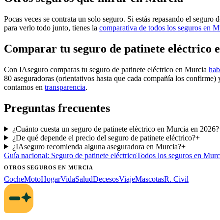
Pocas veces se contrata un solo seguro. Si estás repasando el seguro de
para verlo todo junto, tienes la
comparativa de todos los seguros en M
Comparar tu seguro de patinete eléctrico
Con IAseguro comparas tu seguro de patinete eléctrico en Murcia
hab
80 aseguradoras (orientativos hasta que cada compañía los confirme) 
contamos en
transparencia
.
Preguntas frecuentes
¿Cuánto cuesta un seguro de patinete eléctrico en Murcia en 2026?
¿De qué depende el precio del seguro de patinete eléctrico?
+
¿IAseguro recomienda alguna aseguradora en Murcia?
+
Guía nacional:
Seguro de patinete eléctrico
Todos los seguros
en Murc
OTROS SEGUROS
EN MURCIA
Coche
Moto
Hogar
Vida
Salud
Decesos
Viaje
Mascotas
R. Civil