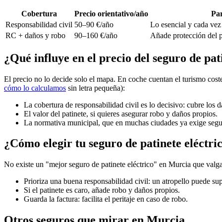
Cobertura
Precio orientativo/año
Par
Responsabilidad civil
50–90 €/año
Lo esencial y cada vez
RC + daños y robo
90–160 €/año
Añade protección del p
¿Qué influye en el precio del seguro de pa
El precio no lo decide solo el mapa. En coche cuentan el turismo coste
cómo lo calculamos
sin letra pequeña):
La cobertura de responsabilidad civil es lo decisivo: cubre los 
El valor del patinete, si quieres asegurar robo y daños propios.
La normativa municipal, que en muchas ciudades ya exige segu
¿Cómo elegir tu seguro de patinete eléctr
No existe un "mejor seguro de patinete eléctrico" en Murcia que valga
Prioriza una buena responsabilidad civil: un atropello puede s
Si el patinete es caro, añade robo y daños propios.
Guarda la factura: facilita el peritaje en caso de robo.
Otros seguros que mirar en Murcia