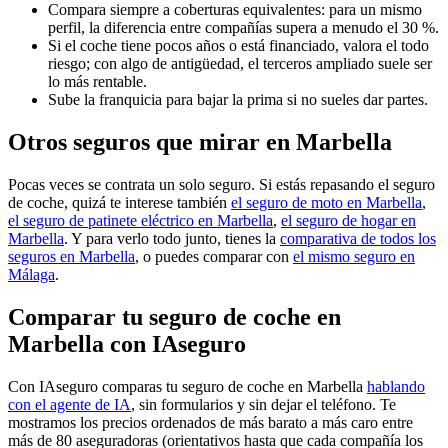
Compara siempre a coberturas equivalentes: para un mismo
perfil, la diferencia entre compañías supera a menudo el 30 %.
Si el coche tiene pocos años o está financiado, valora el todo
riesgo; con algo de antigüedad, el terceros ampliado suele ser
lo más rentable.
Sube la franquicia para bajar la prima si no sueles dar partes.
Otros seguros que mirar en Marbella
Pocas veces se contrata un solo seguro. Si estás repasando el seguro
de coche, quizá te interese también
el seguro de moto en Marbella
,
el seguro de patinete eléctrico en Marbella
,
el seguro de hogar en
Marbella
. Y para verlo todo junto, tienes la
comparativa de todos los
seguros en Marbella
, o puedes comparar con
el mismo seguro en
Málaga
.
Comparar tu seguro de coche en
Marbella con IAseguro
Con IAseguro comparas tu seguro de coche en Marbella
hablando
con el agente de IA
, sin formularios y sin dejar el teléfono. Te
mostramos los precios ordenados de más barato a más caro entre
más de 80 aseguradoras (orientativos hasta que cada compañía los