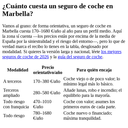
¿Cuánto cuesta un seguro de coche en
Marbella?
Vamos al grano: de forma orientativa, un seguro de coche en
Marbella cuesta 170–1680 €/año al año para un perfil medio. Aquí
la zona sí cuenta —los precios están por encima de la media de
España por la siniestralidad y el riesgo del entorno—, pero lo que de
verdad marca el recibo lo tienes en la tabla, desglosado por
modalidad. Si quieres la versión larga y nacional, léete
los mejores
seguros de coche de 2026
y la
guía del seguro de coche
.
Precio
Modalidad
Para quién encaja
orientativo/año
Coche viejo o de poco valor; lo
A terceros
170–380 €/año
mínimo legal más lo básico.
Terceros
Añade lunas, robo e incendio; el
280–580 €/año
ampliado
equilibrio para la mayoría.
Todo riesgo
470–1010
Coche con valor; asumes los
con franquicia
€/año
primeros euros de cada parte.
780–1680
Coche nuevo o financiado;
Todo riesgo
€/año
máxima tranquilidad.