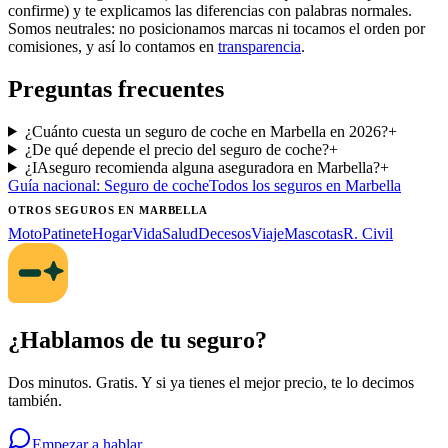
confirme) y te explicamos las diferencias con palabras normales.
Somos neutrales: no posicionamos marcas ni tocamos el orden por
comisiones, y así lo contamos en
transparencia
.
Preguntas frecuentes
¿Cuánto cuesta un seguro de coche en Marbella en 2026?
+
¿De qué depende el precio del seguro de coche?
+
¿IAseguro recomienda alguna aseguradora en Marbella?
+
Guía nacional:
Seguro de coche
Todos los seguros
en Marbella
OTROS SEGUROS
EN MARBELLA
Moto
Patinete
Hogar
Vida
Salud
Decesos
Viaje
Mascotas
R. Civil
¿Hablamos de tu seguro?
Dos minutos. Gratis. Y si ya tienes el mejor precio, te lo decimos
también.
Empezar a hablar