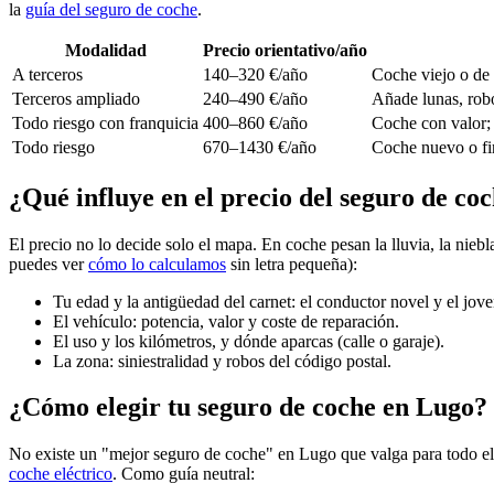
la
guía del seguro de coche
.
Modalidad
Precio orientativo/año
A terceros
140–320 €/año
Coche viejo o de 
Terceros ampliado
240–490 €/año
Añade lunas, robo
Todo riesgo con franquicia
400–860 €/año
Coche con valor; 
Todo riesgo
670–1430 €/año
Coche nuevo o fi
¿Qué influye en el precio del seguro de co
El precio no lo decide solo el mapa. En coche pesan la lluvia, la nieb
puedes ver
cómo lo calculamos
sin letra pequeña):
Tu edad y la antigüedad del carnet: el conductor novel y el jov
El vehículo: potencia, valor y coste de reparación.
El uso y los kilómetros, y dónde aparcas (calle o garaje).
La zona: siniestralidad y robos del código postal.
¿Cómo elegir tu seguro de coche en Lugo?
No existe un "mejor seguro de coche" en Lugo que valga para todo el mu
coche eléctrico
. Como guía neutral: