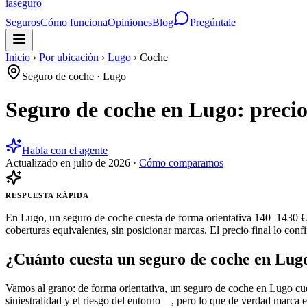
ia
seguro
Seguros
Cómo funciona
Opiniones
Blog
Pregúntale
Inicio
›
Por ubicación
›
Lugo
›
Coche
Seguro de coche
·
Lugo
Seguro de coche en Lugo: preci
Habla con el agente
Actualizado en
julio de 2026
·
Cómo comparamos
RESPUESTA RÁPIDA
En Lugo, un seguro de coche cuesta de forma orientativa 140–1430 €/
coberturas equivalentes, sin posicionar marcas. El precio final lo con
¿Cuánto cuesta un seguro de coche en Lug
Vamos al grano: de forma orientativa, un seguro de coche en Lugo cue
siniestralidad y el riesgo del entorno—, pero lo que de verdad marca el