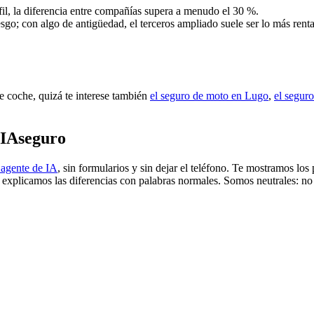
il, la diferencia entre compañías supera a menudo el 30 %.
esgo; con algo de antigüedad, el terceros ampliado suele ser lo más renta
de coche, quizá te interese también
el seguro de moto en Lugo
,
el seguro
 IAseguro
 agente de IA
, sin formularios y sin dejar el teléfono. Te mostramos lo
e explicamos las diferencias con palabras normales. Somos neutrales: no