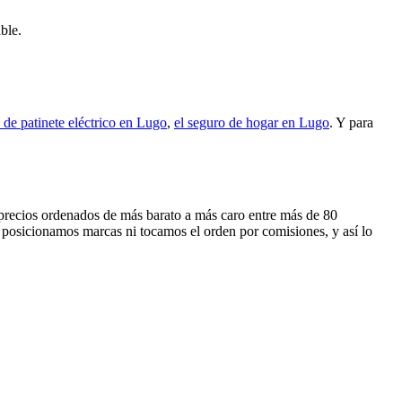
ble.
 de patinete eléctrico en Lugo
,
el seguro de hogar en Lugo
. Y para
s precios ordenados de más barato a más caro entre más de 80
 posicionamos marcas ni tocamos el orden por comisiones, y así lo