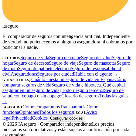
ia
seguro
El comparador de seguros con inteligencia artificial. Independiente
de verdad: no pertenecemos a ninguna aseguradora ni cobramos por
posicionar a nadie.
Seguro de vida
Seguro de coche
Seguro de salud
Seguro de
SEGUROS
hogar
Seguro de decesos
Seguro de viaje
Seguro de mascotas
Seguro
de moto
Seguro de patinete eléctrico
Seguro de responsabilidad
civil
Aseguradoras
Seguros por ciudad
Habla con el agente →
¿Cuánto cuesta un seguro de vida en España
Cómo
GUÍAS ÚTILES
comparar seguros de vida
Seguro de vida e hipoteca
¿Qué capital
asegurar en un seguro de vida
¿Todo riesgo o terceros
Seguro de
salud con copago o sin copago
Glosario de seguros
Todas las guías
→
Cómo comparamos
Transparencia
Cómo
IASEGURO
funciona
Opiniones
Todos los seguros
Aviso
LEGAL
legal
Privacidad
Cookies
Configurar cookies
©
2026
IAseguro
· Comparador independiente
Los precios
mostrados son orientativos y están sujetos a confirmación por cada
aseguradora.