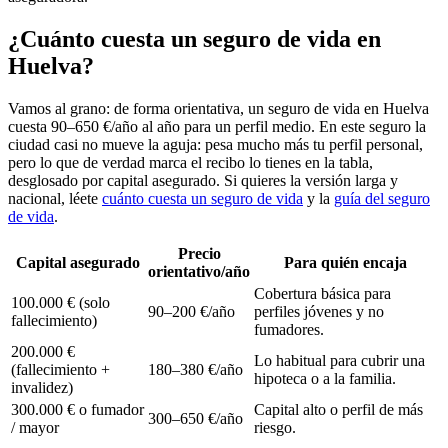
¿Cuánto cuesta un seguro de vida en
Huelva?
Vamos al grano: de forma orientativa, un seguro de vida en Huelva
cuesta 90–650 €/año al año para un perfil medio. En este seguro la
ciudad casi no mueve la aguja: pesa mucho más tu perfil personal,
pero lo que de verdad marca el recibo lo tienes en la tabla,
desglosado por capital asegurado. Si quieres la versión larga y
nacional, léete
cuánto cuesta un seguro de vida
y la
guía del seguro
de vida
.
Precio
Capital asegurado
Para quién encaja
orientativo/año
Cobertura básica para
100.000 € (solo
90–200 €/año
perfiles jóvenes y no
fallecimiento)
fumadores.
200.000 €
Lo habitual para cubrir una
(fallecimiento +
180–380 €/año
hipoteca o a la familia.
invalidez)
300.000 € o fumador
Capital alto o perfil de más
300–650 €/año
/ mayor
riesgo.