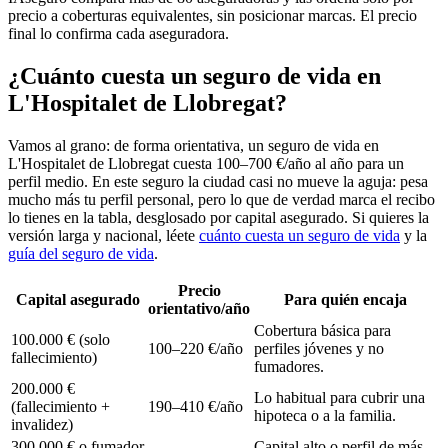
precio a coberturas equivalentes, sin posicionar marcas. El precio
final lo confirma cada aseguradora.
¿Cuánto cuesta un seguro de vida en
L'Hospitalet de Llobregat?
Vamos al grano: de forma orientativa, un seguro de vida en
L'Hospitalet de Llobregat cuesta 100–700 €/año al año para un
perfil medio. En este seguro la ciudad casi no mueve la aguja: pesa
mucho más tu perfil personal, pero lo que de verdad marca el recibo
lo tienes en la tabla, desglosado por capital asegurado. Si quieres la
versión larga y nacional, léete
cuánto cuesta un seguro de vida
y la
guía del seguro de vida
.
Precio
Capital asegurado
Para quién encaja
orientativo/año
Cobertura básica para
100.000 € (solo
100–220 €/año
perfiles jóvenes y no
fallecimiento)
fumadores.
200.000 €
Lo habitual para cubrir una
(fallecimiento +
190–410 €/año
hipoteca o a la familia.
invalidez)
300.000 € o fumador
Capital alto o perfil de más