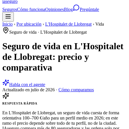
ia
seguro
Seguros
Cómo funciona
Opiniones
Blog
Pregúntale
Inicio
›
Por ubicación
›
L'Hospitalet de Llobregat
›
Vida
Seguro de vida
·
L'Hospitalet de Llobregat
Seguro de vida en L'Hospitalet
de Llobregat: precio y
comparativa
Habla con el agente
Actualizado en
julio de 2026
·
Cómo comparamos
RESPUESTA RÁPIDA
En L'Hospitalet de Llobregat, un seguro de vida cuesta de forma
orientativa 100–700 €/año para un perfil medio en 2026; en este
ramo el precio depende sobre todo de tu perfil, no de la ciudad.
IAseguro compara más de 80 aseguradoras y las ordena solo por