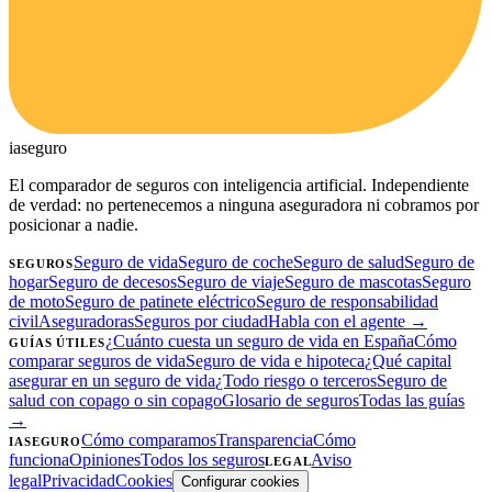
ia
seguro
El comparador de seguros con inteligencia artificial. Independiente
de verdad: no pertenecemos a ninguna aseguradora ni cobramos por
posicionar a nadie.
Seguro de vida
Seguro de coche
Seguro de salud
Seguro de
SEGUROS
hogar
Seguro de decesos
Seguro de viaje
Seguro de mascotas
Seguro
de moto
Seguro de patinete eléctrico
Seguro de responsabilidad
civil
Aseguradoras
Seguros por ciudad
Habla con el agente →
¿Cuánto cuesta un seguro de vida en España
Cómo
GUÍAS ÚTILES
comparar seguros de vida
Seguro de vida e hipoteca
¿Qué capital
asegurar en un seguro de vida
¿Todo riesgo o terceros
Seguro de
salud con copago o sin copago
Glosario de seguros
Todas las guías
→
Cómo comparamos
Transparencia
Cómo
IASEGURO
funciona
Opiniones
Todos los seguros
Aviso
LEGAL
legal
Privacidad
Cookies
Configurar cookies