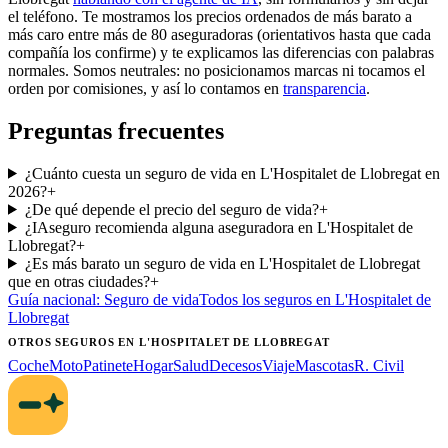
el teléfono. Te mostramos los precios ordenados de más barato a
más caro entre más de 80 aseguradoras (orientativos hasta que cada
compañía los confirme) y te explicamos las diferencias con palabras
normales. Somos neutrales: no posicionamos marcas ni tocamos el
orden por comisiones, y así lo contamos en
transparencia
.
Preguntas frecuentes
¿Cuánto cuesta un seguro de vida en L'Hospitalet de Llobregat en
2026?
+
¿De qué depende el precio del seguro de vida?
+
¿IAseguro recomienda alguna aseguradora en L'Hospitalet de
Llobregat?
+
¿Es más barato un seguro de vida en L'Hospitalet de Llobregat
que en otras ciudades?
+
Guía nacional:
Seguro de vida
Todos los seguros
en L'Hospitalet de
Llobregat
OTROS SEGUROS
EN L'HOSPITALET DE LLOBREGAT
Coche
Moto
Patinete
Hogar
Salud
Decesos
Viaje
Mascotas
R. Civil