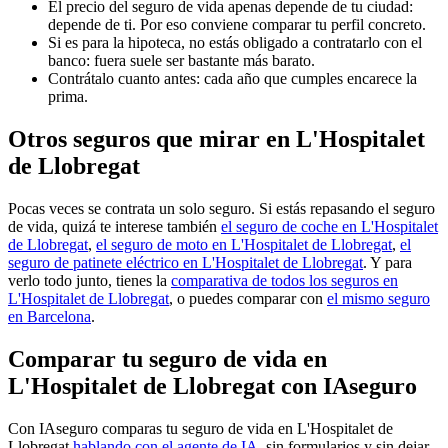
El precio del seguro de vida apenas depende de tu ciudad:
depende de ti. Por eso conviene comparar tu perfil concreto.
Si es para la hipoteca, no estás obligado a contratarlo con el
banco: fuera suele ser bastante más barato.
Contrátalo cuanto antes: cada año que cumples encarece la
prima.
Otros seguros que mirar en L'Hospitalet
de Llobregat
Pocas veces se contrata un solo seguro. Si estás repasando el seguro
de vida, quizá te interese también
el seguro de coche en L'Hospitalet
de Llobregat
,
el seguro de moto en L'Hospitalet de Llobregat
,
el
seguro de patinete eléctrico en L'Hospitalet de Llobregat
. Y para
verlo todo junto, tienes la
comparativa de todos los seguros en
L'Hospitalet de Llobregat
, o puedes comparar con
el mismo seguro
en Barcelona
.
Comparar tu seguro de vida en
L'Hospitalet de Llobregat con IAseguro
Con IAseguro comparas tu seguro de vida en L'Hospitalet de
Llobregat
hablando con el agente de IA
, sin formularios y sin dejar