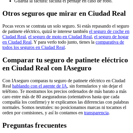
Guarda la factura: facilita el peritaje en caso de robo.
Otros seguros que mirar en Ciudad Real
Pocas veces se contrata un solo seguro. Si estás repasando el seguro
de patinete eléctrico, quizá te interese también
el seguro de coche en
Ciudad Real
,
el seguro de moto en Ciudad Real
,
el seguro de hogar
en Ciudad Real
. Y para verlo todo junto, tienes la
comparativa de
todos los seguros en Ciudad Real
.
Comparar tu seguro de patinete eléctrico
en Ciudad Real con IAseguro
Con IAseguro comparas tu seguro de patinete eléctrico en Ciudad
Real
hablando con el agente de IA
, sin formularios y sin dejar el
teléfono. Te mostramos los precios ordenados de más barato a más
caro entre más de 80 aseguradoras (orientativos hasta que cada
compañía los confirme) y te explicamos las diferencias con palabras
normales. Somos neutrales: no posicionamos marcas ni tocamos el
orden por comisiones, y así lo contamos en
transparencia
.
Preguntas frecuentes