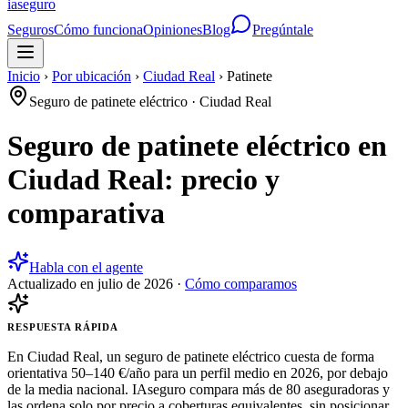
ia
seguro
Seguros
Cómo funciona
Opiniones
Blog
Pregúntale
Inicio
›
Por ubicación
›
Ciudad Real
›
Patinete
Seguro de patinete eléctrico
·
Ciudad Real
Seguro de patinete eléctrico en
Ciudad Real: precio y
comparativa
Habla con el agente
Actualizado en
julio de 2026
·
Cómo comparamos
RESPUESTA RÁPIDA
En Ciudad Real, un seguro de patinete eléctrico cuesta de forma
orientativa 50–140 €/año para un perfil medio en 2026, por debajo
de la media nacional. IAseguro compara más de 80 aseguradoras y
las ordena solo por precio a coberturas equivalentes, sin posicionar