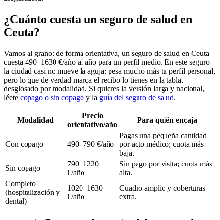
¿Cuánto cuesta un seguro de salud en
Ceuta?
Vamos al grano: de forma orientativa, un seguro de salud en Ceuta
cuesta 490–1630 €/año al año para un perfil medio. En este seguro
la ciudad casi no mueve la aguja: pesa mucho más tu perfil personal,
pero lo que de verdad marca el recibo lo tienes en la tabla,
desglosado por modalidad. Si quieres la versión larga y nacional,
léete
copago o sin copago
y la
guía del seguro de salud
.
Precio
Modalidad
Para quién encaja
orientativo/año
Pagas una pequeña cantidad
Con copago
490–790 €/año
por acto médico; cuota más
baja.
790–1220
Sin pago por visita; cuota más
Sin copago
€/año
alta.
Completo
1020–1630
Cuadro amplio y coberturas
(hospitalización y
€/año
extra.
dental)