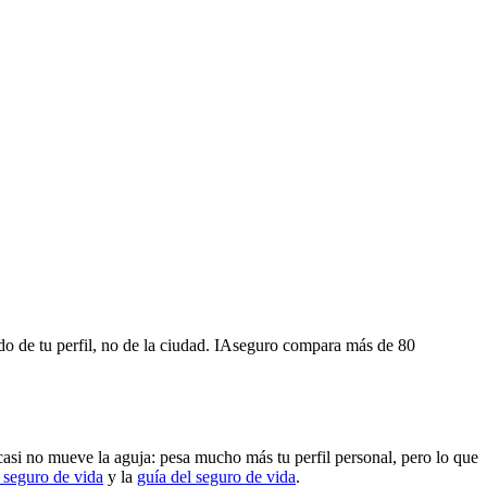
do de tu perfil, no de la ciudad. IAseguro compara más de 80
casi no mueve la aguja: pesa mucho más tu perfil personal, pero lo que
 seguro de vida
y la
guía del seguro de vida
.