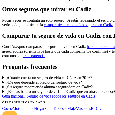
Otros seguros que mirar en Cádiz
Pocas veces se contrata un solo seguro. Si estás repasando el seguro d
verlo todo junto, tienes la
comparativa de todos los seguros en Cádiz
,
Comparar tu seguro de vida en Cádiz con 
Con IAseguro comparas tu seguro de vida en Cádiz
hablando con el 
aseguradoras (orientativos hasta que cada compañía los confirme) y t
contamos en
transparencia
.
Preguntas frecuentes
¿Cuánto cuesta un seguro de vida en Cádiz en 2026?
+
¿De qué depende el precio del seguro de vida?
+
¿IAseguro recomienda alguna aseguradora en Cádiz?
+
¿Es más barato un seguro de vida en Cádiz que en otras ciudades?
Guía nacional:
Seguro de vida
Todos los seguros
en Cádiz
OTROS SEGUROS
EN CÁDIZ
Coche
Moto
Patinete
Hogar
Salud
Decesos
Viaje
Mascotas
R. Civil