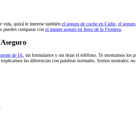
e vida, quizá te interese también
el seguro de coche en Cádiz
,
el segur
 o puedes comparar con
el mismo seguro en Jerez de la Frontera
.
IAseguro
agente de IA
, sin formularios y sin dejar el teléfono. Te mostramos los
e explicamos las diferencias con palabras normales. Somos neutrales: no
+