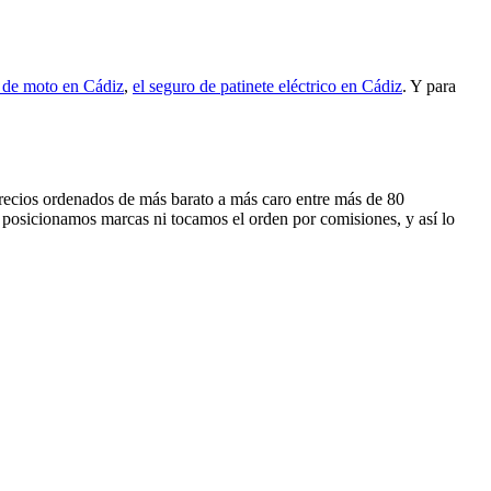
o de moto en Cádiz
,
el seguro de patinete eléctrico en Cádiz
. Y para
 precios ordenados de más barato a más caro entre más de 80
 posicionamos marcas ni tocamos el orden por comisiones, y así lo