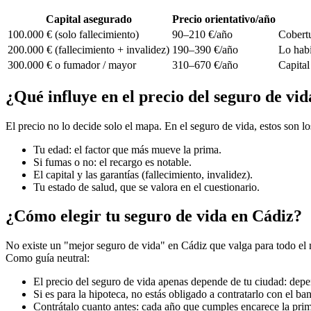
Capital asegurado
Precio orientativo/año
100.000 € (solo fallecimiento)
90–210 €/año
Cobertu
200.000 € (fallecimiento + invalidez)
190–390 €/año
Lo habi
300.000 € o fumador / mayor
310–670 €/año
Capital
¿Qué influye en el precio del seguro de vi
El precio no lo decide solo el mapa. En el seguro de vida, estos son 
Tu edad: el factor que más mueve la prima.
Si fumas o no: el recargo es notable.
El capital y las garantías (fallecimiento, invalidez).
Tu estado de salud, que se valora en el cuestionario.
¿Cómo elegir tu seguro de vida en Cádiz?
No existe un "mejor seguro de vida" en Cádiz que valga para todo el mu
Como guía neutral:
El precio del seguro de vida apenas depende de tu ciudad: depen
Si es para la hipoteca, no estás obligado a contratarlo con el ba
Contrátalo cuanto antes: cada año que cumples encarece la pri