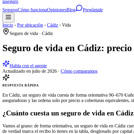
ia
seguro
Seguros
Cómo funciona
Opiniones
Blog
Pregúntale
Inicio
›
Por ubicación
›
Cádiz
›
Vida
Seguro de vida
·
Cádiz
Seguro de vida en Cádiz: precio
Habla con el agente
Actualizado en
julio de 2026
·
Cómo comparamos
RESPUESTA RÁPIDA
En Cádiz, un seguro de vida cuesta de forma orientativa 90–670 €/año
aseguradoras y las ordena solo por precio a coberturas equivalentes, s
¿Cuánto cuesta un seguro de vida en Cádi
Vamos al grano: de forma orientativa, un seguro de vida en Cádiz cues
de verdad marca el recibo lo tienes en la tabla, desglosado por capital 