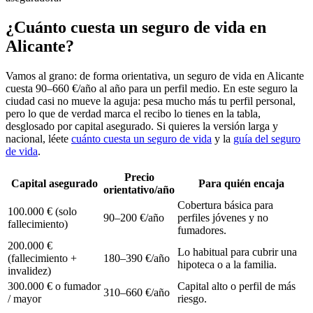
¿Cuánto cuesta un seguro de vida en
Alicante?
Vamos al grano: de forma orientativa, un seguro de vida en Alicante
cuesta 90–660 €/año al año para un perfil medio. En este seguro la
ciudad casi no mueve la aguja: pesa mucho más tu perfil personal,
pero lo que de verdad marca el recibo lo tienes en la tabla,
desglosado por capital asegurado. Si quieres la versión larga y
nacional, léete
cuánto cuesta un seguro de vida
y la
guía del seguro
de vida
.
Precio
Capital asegurado
Para quién encaja
orientativo/año
Cobertura básica para
100.000 € (solo
90–200 €/año
perfiles jóvenes y no
fallecimiento)
fumadores.
200.000 €
Lo habitual para cubrir una
(fallecimiento +
180–390 €/año
hipoteca o a la familia.
invalidez)
300.000 € o fumador
Capital alto o perfil de más
310–660 €/año
/ mayor
riesgo.