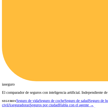
ia
seguro
El comparador de seguros con inteligencia artificial. Independiente 
Seguro de vida
Seguro de coche
Seguro de salud
Seguro de h
SEGUROS
civil
Aseguradoras
Seguros por ciudad
Habla con el agente →