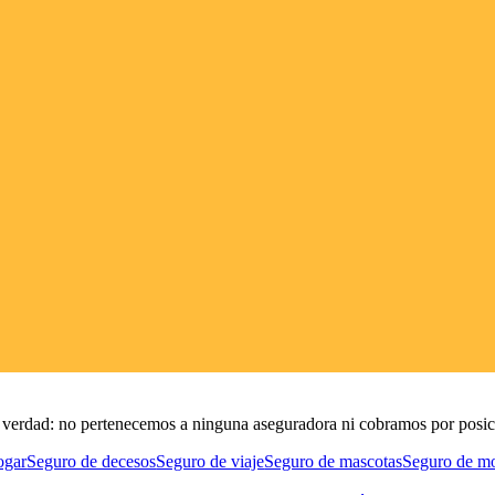
de verdad: no pertenecemos a ninguna aseguradora ni cobramos por posic
ogar
Seguro de decesos
Seguro de viaje
Seguro de mascotas
Seguro de m