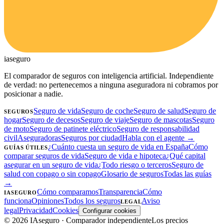
ia
seguro
El comparador de seguros con inteligencia artificial. Independiente
de verdad: no pertenecemos a ninguna aseguradora ni cobramos por
posicionar a nadie.
Seguro de vida
Seguro de coche
Seguro de salud
Seguro de
SEGUROS
hogar
Seguro de decesos
Seguro de viaje
Seguro de mascotas
Seguro
de moto
Seguro de patinete eléctrico
Seguro de responsabilidad
civil
Aseguradoras
Seguros por ciudad
Habla con el agente →
¿Cuánto cuesta un seguro de vida en España
Cómo
GUÍAS ÚTILES
comparar seguros de vida
Seguro de vida e hipoteca
¿Qué capital
asegurar en un seguro de vida
¿Todo riesgo o terceros
Seguro de
salud con copago o sin copago
Glosario de seguros
Todas las guías
→
Cómo comparamos
Transparencia
Cómo
IASEGURO
funciona
Opiniones
Todos los seguros
Aviso
LEGAL
legal
Privacidad
Cookies
Configurar cookies
©
2026
IAseguro
· Comparador independiente
Los precios