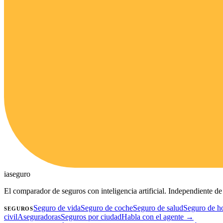
ia
seguro
El comparador de seguros con inteligencia artificial. Independiente 
Seguro de vida
Seguro de coche
Seguro de salud
Seguro de h
SEGUROS
civil
Aseguradoras
Seguros por ciudad
Habla con el agente →