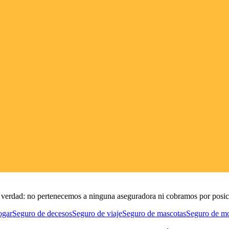
de verdad: no pertenecemos a ninguna aseguradora ni cobramos por posic
ogar
Seguro de decesos
Seguro de viaje
Seguro de mascotas
Seguro de m